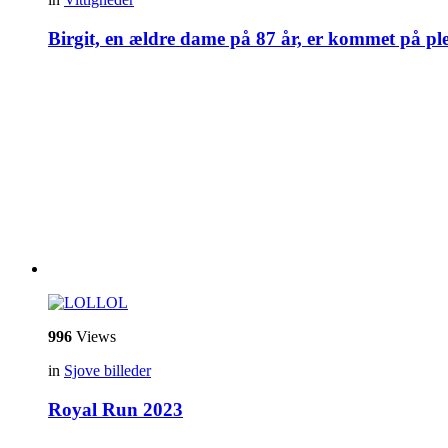
Birgit, en ældre dame på 87 år, er kommet på pl
LOL
996
Views
in
Sjove billeder
Royal Run 2023