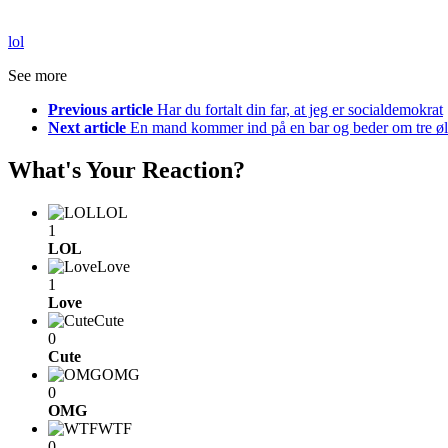
lol
See more
Previous article
Har du fortalt din far, at jeg er socialdemokrat
Next article
En mand kommer ind på en bar og beder om tre øl
What's Your Reaction?
LOL
1
LOL
Love
1
Love
Cute
0
Cute
OMG
0
OMG
WTF
0