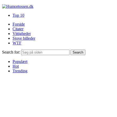
Top 10
Forside
Citater
Vittigheder
Sjove billeder
WTF
Search for:
Search
Populært
Hot
Trending