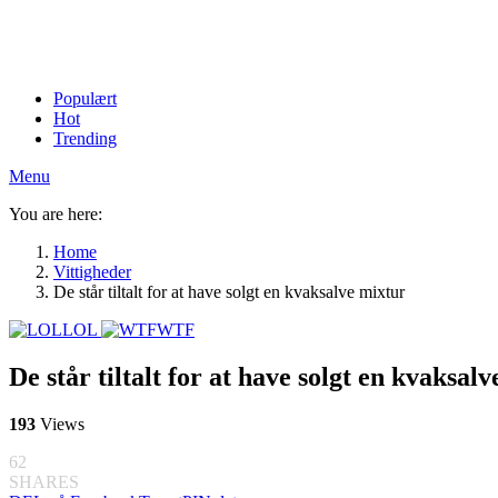
Populært
Hot
Trending
Menu
You are here:
Home
Vittigheder
De står tiltalt for at have solgt en kvaksalve mixtur
LOL
WTF
De står tiltalt for at have solgt en kvaksal
193
Views
62
SHARES