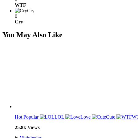
WTF
Cry
0
Cry
You May Also Like
Hot
Popular
LOL
Love
Cute
W
25.8k
Views
in
Vittigheder