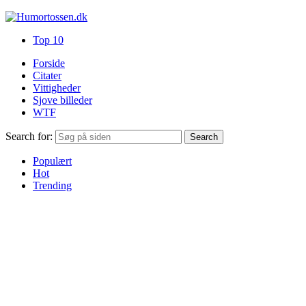
Top 10
Forside
Citater
Vittigheder
Sjove billeder
WTF
Search for:
Search
Populært
Hot
Trending