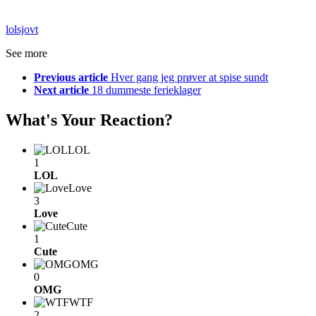
lol
sjovt
See more
Previous article
Hver gang jeg prøver at spise sundt
Next article
18 dummeste ferieklager
What's Your Reaction?
LOL
1
LOL
Love
3
Love
Cute
1
Cute
OMG
0
OMG
WTF
2