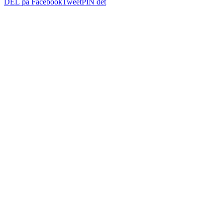
DEL på Facebook
Tweet
PIN det