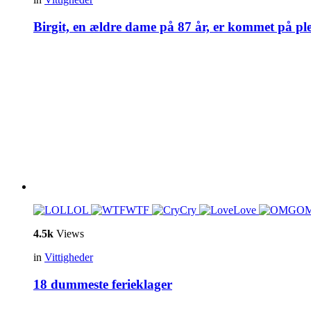
Birgit, en ældre dame på 87 år, er kommet på pl
LOL
WTF
Cry
Love
O
4.5k
Views
in
Vittigheder
18 dummeste ferieklager