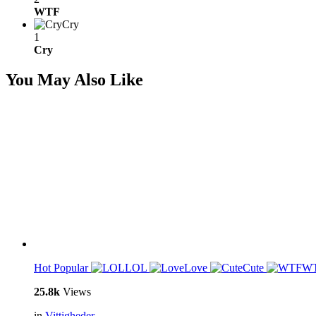
WTF
Cry
1
Cry
You May Also Like
Hot
Popular
LOL
Love
Cute
W
25.8k
Views
in
Vittigheder