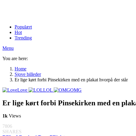
Populært
Hot
Trending
Menu
You are here:
Home
Sjove billeder
Er lige kørt forbi Pinsekirken med en plakat hvorpå der står
Love
LOL
OMG
Er lige kørt forbi Pinsekirken med en plak
1k
Views
7806
SHARES