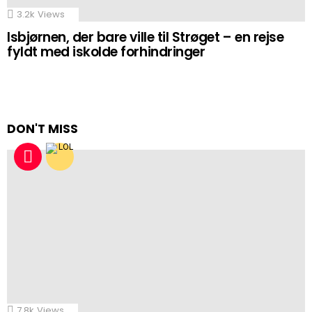
3.2k
Views
Isbjørnen, der bare ville til Strøget – en rejse
fyldt med iskolde forhindringer
DON'T MISS
7.8k
Views