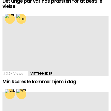
Det unge par var hos præsten for at bestille
vielse
3.6k
Views
VITTIGHEDER
Min kæreste kommer hjem i dag