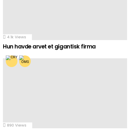
4.1k
Views
Hun havde arvet et gigantisk firma
890
Views