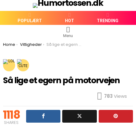
POPULÆRT
HOT
TRENDING
Menu
You are here:
Home
Vittigheder
Så lige et egern på motorvejen
Så lige et egern på motorvejen
783
Views
1118
SHARES