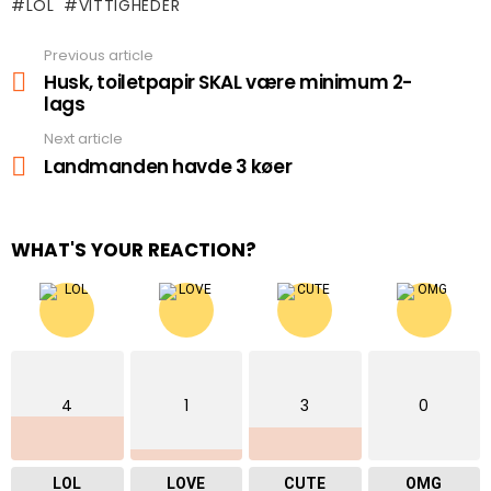
LOL
VITTIGHEDER
Previous article
See
more
Husk, toiletpapir SKAL være minimum 2-
lags
Next article
Landmanden havde 3 køer
WHAT'S YOUR REACTION?
4
1
3
0
LOL
LOVE
CUTE
OMG