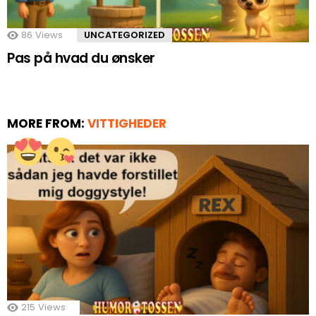
86
Views
UNCATEGORIZED
Pas på hvad du ønsker
MORE FROM:
VITTIGHEDER
215
Views