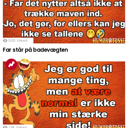
530
Views
Far står på badevægten
1.8k
Views