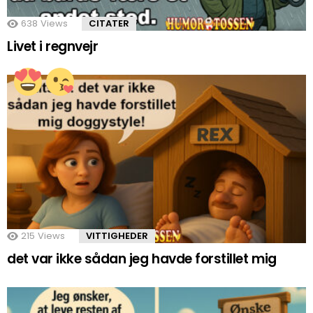
638
Views
CITATER
Livet i regnvejr
215
Views
VITTIGHEDER
det var ikke sådan jeg havde forstillet mig