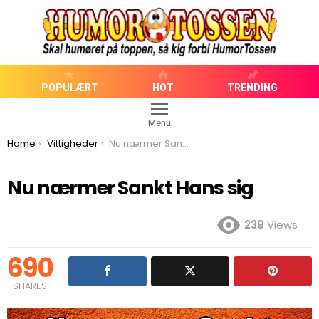
POPULÆRT
HOT
TRENDING
Menu
You are here:
Home
Vittigheder
Nu nærmer Sankt Hans sig
Nu nærmer Sankt Hans sig
239
Views
690
SHARES