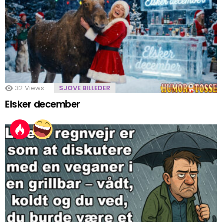
32
Views
SJOVE BILLEDER
Elsker december