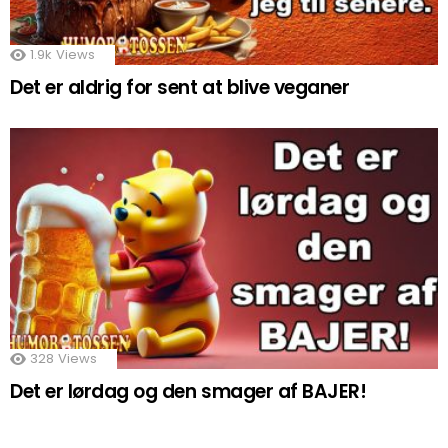
1.9k
Views
Det er aldrig for sent at blive veganer
328
Views
Det er lørdag og den smager af BAJER!