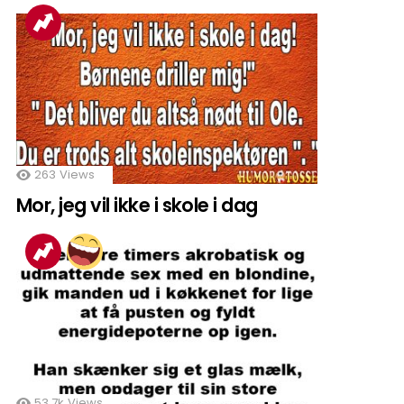
263
Views
Mor, jeg vil ikke i skole i dag
53.7k
Views