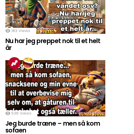
183
Views
Nu har jeg preppet nok til et helt
år
538
Views
Jeg burde træne – men så kom
sofaen