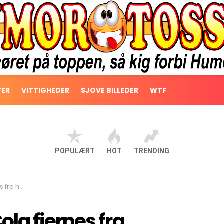
TER
VITTIGHEDER
SJOVE BILLEDER
WTF
POPULÆRT
HOT
TRENDING
den i chok
la fjernes fra