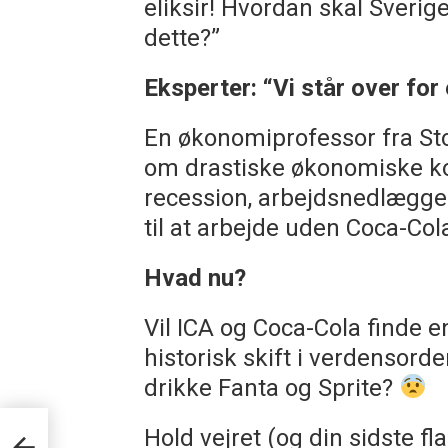
eliksir! Hvordan skal Sveri
dette?”
Eksperter: “Vi står over for 
En økonomiprofessor fra St
om drastiske økonomiske ko
recession, arbejdsnedlæggels
til at arbejde uden Coca-Col
Hvad nu?
Vil ICA og Coca-Cola finde en 
historisk skift i verdensord
drikke Fanta og Sprite?
nd
Hold vejret (og din sidste fl