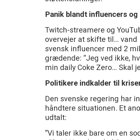
Panik blandt influencers o
Twitch-streamere og YouTub
overvejer at skifte til… vand
svensk influencer med 2 mill
grædende: “Jeg ved ikke, hv
min daily Coke Zero… Skal j
Politikere indkalder til kri
Den svenske regering har in
håndtere situationen. Et a
udtalt:
“Vi taler ikke bare om en so