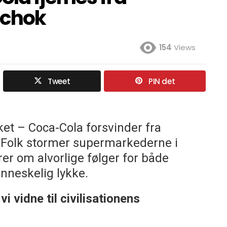
 chok
154
Views
Tweet
PIN det
sket – Coca-Cola forsvinder fra
Folk stormer supermarkederne i
er om alvorlige følger for både
neskelig lykke.
 vidne til civilisationens