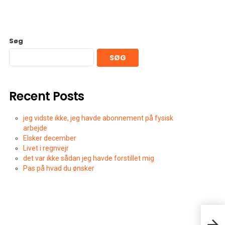
Søg
SØG
Recent Posts
jeg vidste ikke, jeg havde abonnement på fysisk
arbejde
Elsker december
Livet i regnvejr
det var ikke sådan jeg havde forstillet mig
Pas på hvad du ønsker
Dage