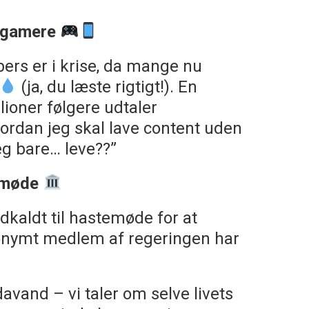
g gamere
ers er i krise, da mange nu
(ja, du læste rigtigt!). En
ioner følgere udtaler
ordan jeg skal lave content uden
eg bare… leve??”
semøde
dkaldt til hastemøde for at
nonymt medlem af regeringen har
davand – vi taler om selve livets