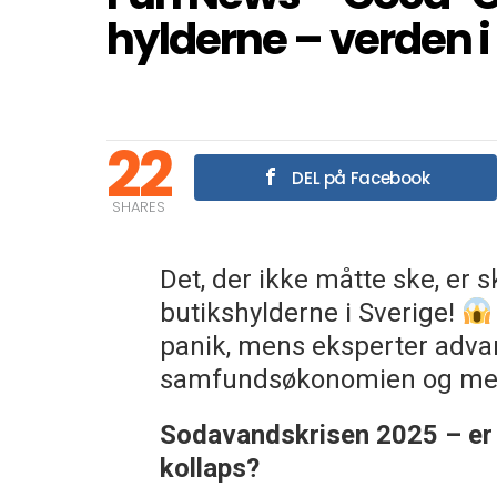
hylderne – verden i
22
DEL på Facebook
SHARES
Det, der ikke måtte ske, er 
butikshylderne i Sverige!
panik, mens eksperter advar
samfundsøkonomien og men
Sodavandskrisen 2025 – er vi
kollaps?