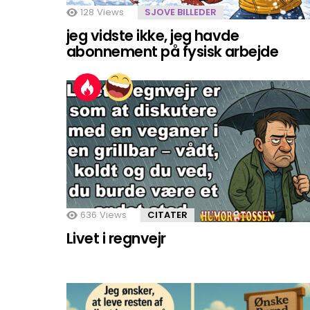
128
Views
SJOVE BILLEDER
jeg vidste ikke, jeg havde
abonnement på fysisk arbejde
636
Views
CITATER
Livet i regnvejr