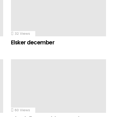
32
Views
Elsker december
60
Views