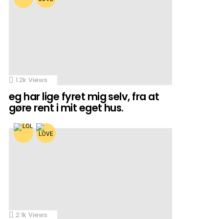
1.2k
Views
eg har lige fyret mig selv, fra at
gøre rent i mit eget hus.
2.1k
Views