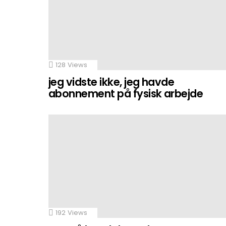
128
Views
jeg vidste ikke, jeg havde
abonnement på fysisk arbejde
192
Views