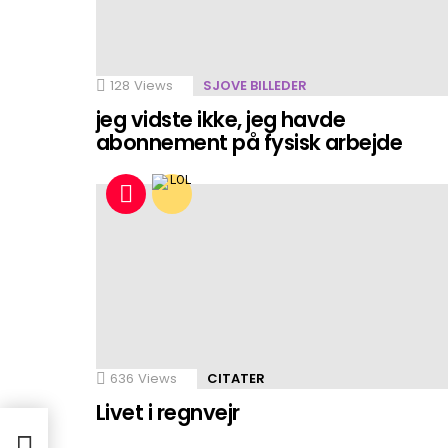
128
Views
SJOVE BILLEDER
jeg vidste ikke, jeg havde
abonnement på fysisk arbejde
636
Views
CITATER
Livet i regnvejr