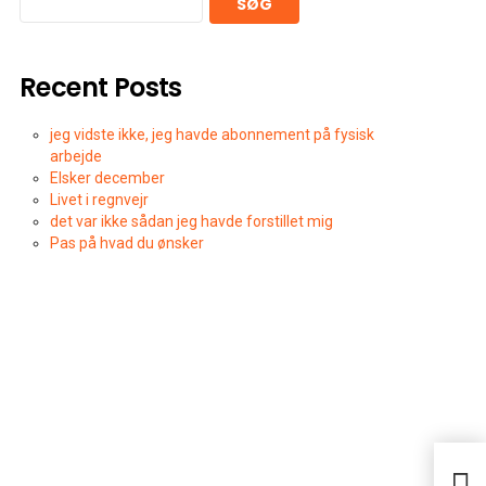
SØG
Recent Posts
jeg vidste ikke, jeg havde abonnement på fysisk
arbejde
Elsker december
Livet i regnvejr
det var ikke sådan jeg havde forstillet mig
Pas på hvad du ønsker
Vale