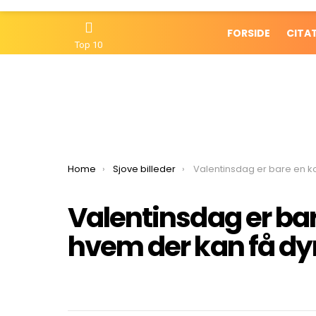
FORSIDE
CITA
Top 10
You are here:
Home
Sjove billeder
Valentinsdag er bare en konkurrence i, hvem der kan få dyre
Valentinsdag er bar
hvem der kan få dy