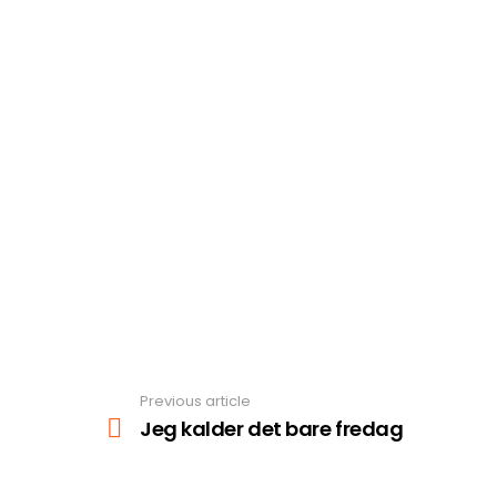
Previous article
See
more
Jeg kalder det bare fredag