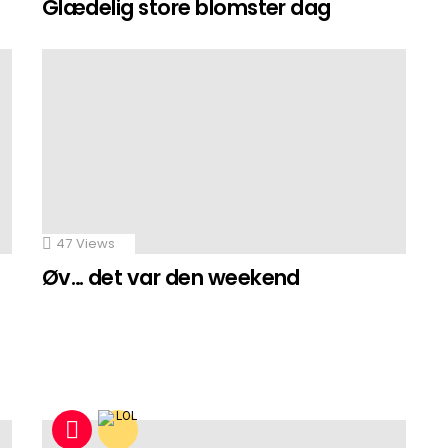
Glædelig store blomster dag
47
Views
Øv… det var den weekend