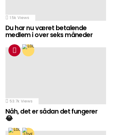
1.5k
Views
Du har nu været betalende
medlem i over seks måneder
53.7k
Views
Nåh, det er sådan det fungerer
😂