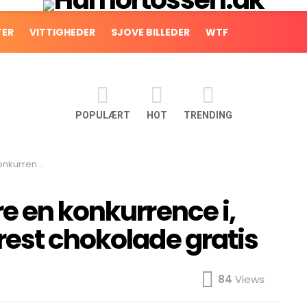
TER
VITTIGHEDER
SJOVE BILLEDER
WTF
POPULÆRT
HOT
TRENDING
st chokolade gratis
e en konkurrence i,
rest chokolade gratis
84
Views