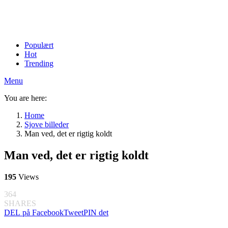
Populært
Hot
Trending
Menu
You are here:
Home
Sjove billeder
Man ved, det er rigtig koldt
Man ved, det er rigtig koldt
195
Views
364
SHARES
DEL på Facebook
Tweet
PIN det