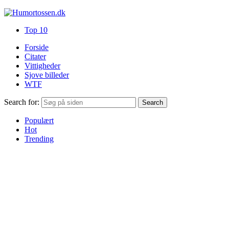
Top 10
Forside
Citater
Vittigheder
Sjove billeder
WTF
Search for:
Search
Populært
Hot
Trending