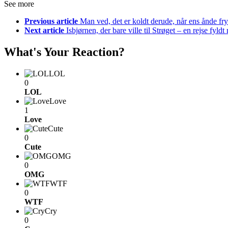
See more
Previous article
Man ved, det er koldt derude, når ens ånde fryse
Next article
Isbjørnen, der bare ville til Strøget – en rejse fyld
What's Your Reaction?
LOL
0
LOL
Love
1
Love
Cute
0
Cute
OMG
0
OMG
WTF
0
WTF
Cry
0