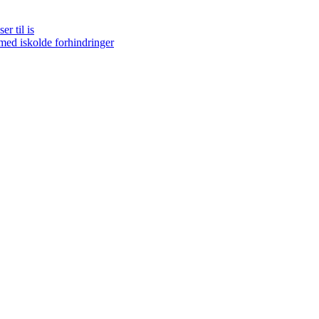
r til is
t med iskolde forhindringer