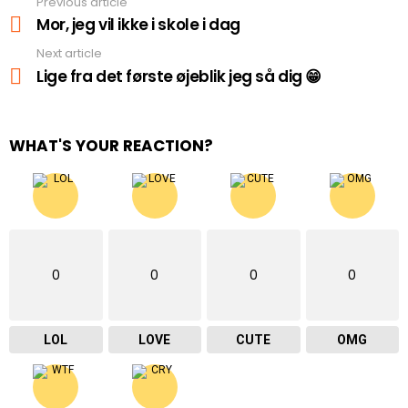
Previous article
See
more
Mor, jeg vil ikke i skole i dag
Next article
Lige fra det første øjeblik jeg så dig 😁
WHAT'S YOUR REACTION?
0
0
0
0
LOL
LOVE
CUTE
OMG