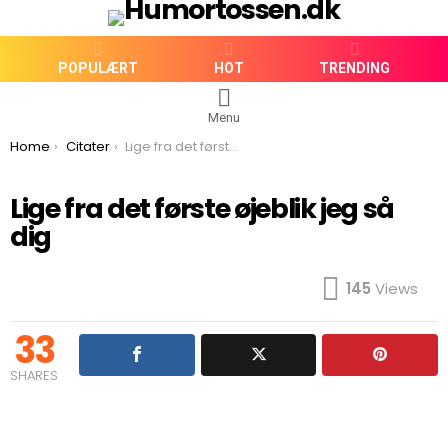
POPULÆRT
HOT
TRENDING
Menu
You are here:
Home
Citater
Lige fra det første øjeblik jeg så dig
Lige fra det første øjeblik jeg så
dig
145
Views
33
SHARES