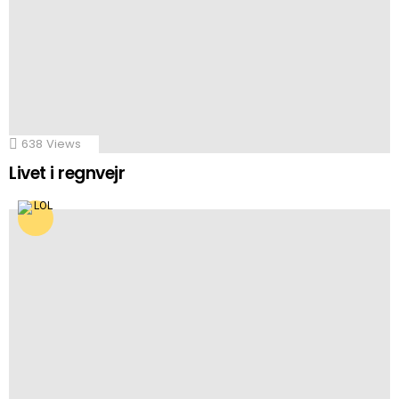
638
Views
Livet i regnvejr