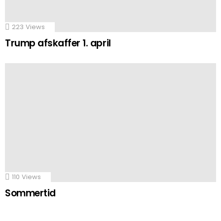
223
Views
Trump afskaffer 1. april
110
Views
Sommertid