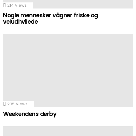
214
Views
Nogle mennesker vågner friske og
veludhvilede
235
Views
Weekendens derby