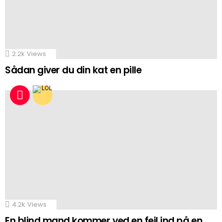
2.2k
Views
Sådan giver du din kat en pille
4.2k
Views
En blind mand kommer ved en fejl ind på en