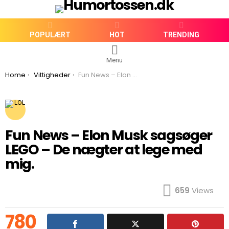
POPULÆRT
HOT
TRENDING
Menu
You are here:
Home
Vittigheder
Fun News – Elon Musk sagsøger LEGO – De nægter at lege med mig.
Fun News – Elon Musk sagsøger
LEGO – De nægter at lege med
mig.
659
Views
780