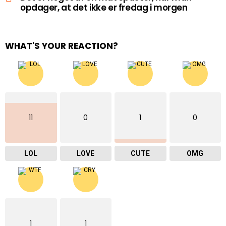
opdager, at det ikke er fredag i morgen
WHAT'S YOUR REACTION?
11
0
1
0
LOL
LOVE
CUTE
OMG
1
1