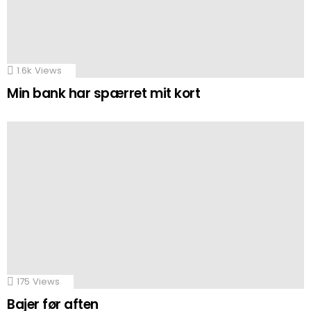
1.6k
Views
Min bank har spærret mit kort
175
Views
Bajer før aften