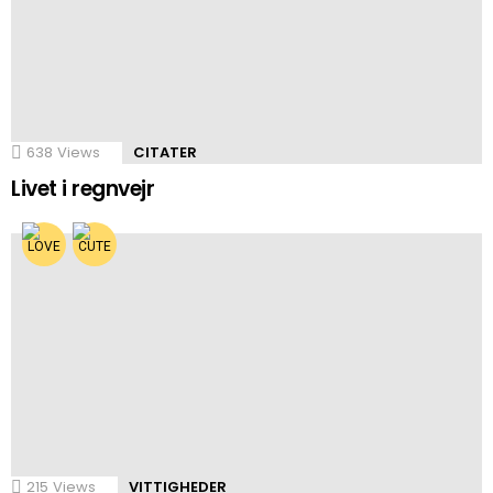
638
Views
CITATER
Livet i regnvejr
215
Views
VITTIGHEDER