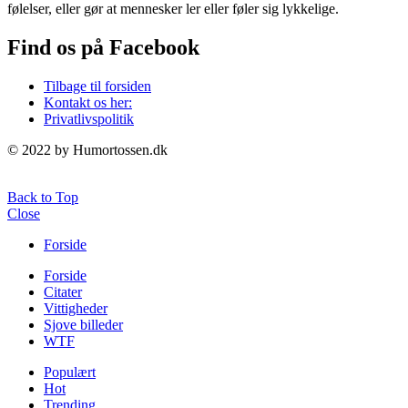
følelser, eller gør at mennesker ler eller føler sig lykkelige.
Find os på Facebook
Tilbage til forsiden
Kontakt os her:
Privatlivspolitik
© 2022 by Humortossen.dk
Back to Top
Close
Forside
Forside
Citater
Vittigheder
Sjove billeder
WTF
Populært
Hot
Trending