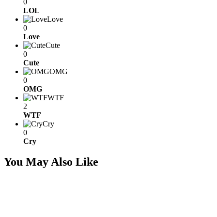
0
LOL
Love
0
Love
Cute
0
Cute
OMG
0
OMG
WTF
2
WTF
Cry
0
Cry
You May Also Like