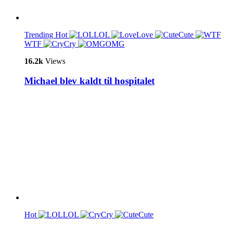
Trending
Hot
LOL
Love
Cute
WTF
Cry
OMG
16.2k
Views
Michael blev kaldt til hospitalet
Hot
LOL
Cry
Cute