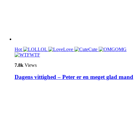
Hot
LOL
Love
Cute
OMG
WTF
7.8k
Views
Dagens vittighed – Peter er en meget glad mand