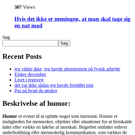
307
Views
Hvis det ikke er meningen, at man skal tage sig
en nat mad
Søg
Søg
Recent Posts
jeg vidste ikke, jeg havde abonnement på fysisk arbejde
Elsker december
Livet i regnvejr
det var ikke sådan jeg havde forstillet mig
Pas på hvad du ønsker
Beskrivelse af humor:
Humor
er evnen til at opfatte noget som morsomt. Humor er
muligheden for mennesker, objekter eller situationer for at fremkalde
latter eller vække en følelse af morskab. Begrebet omfatter enhver
underholdning eller menneskelig kommunikation, som vækker de