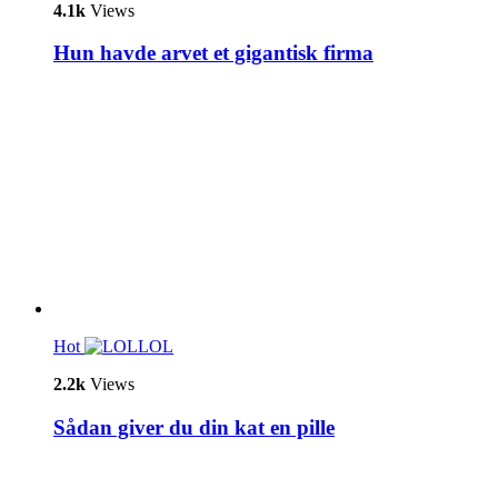
4.1k
Views
Hun havde arvet et gigantisk firma
Hot
LOL
2.2k
Views
Sådan giver du din kat en pille