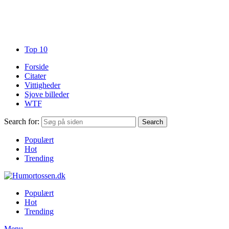
Top 10
Forside
Citater
Vittigheder
Sjove billeder
WTF
Search for:
Search
Populært
Hot
Trending
Populært
Hot
Trending
Menu