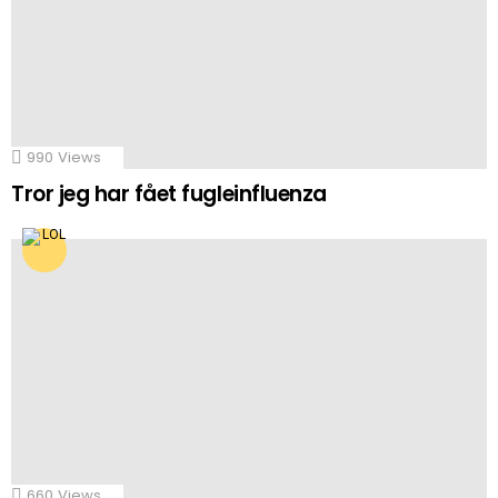
990
Views
Tror jeg har fået fugleinfluenza
660
Views