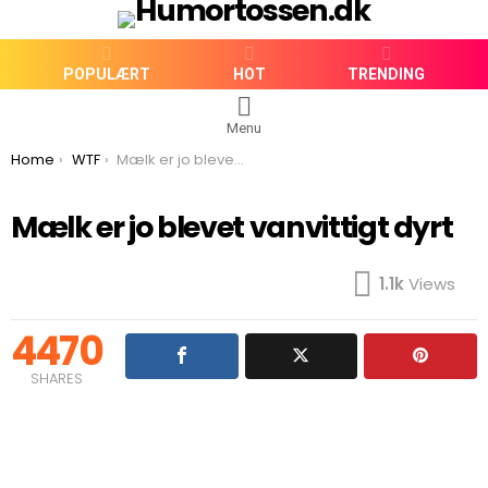
POPULÆRT
HOT
TRENDING
Menu
You are here:
Home
WTF
Mælk er jo blevet vanvittigt dyrt
Mælk er jo blevet vanvittigt dyrt
1.1k
Views
4470
SHARES