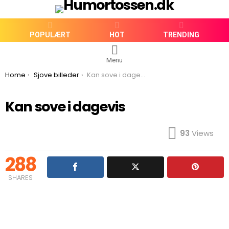
POPULÆRT
HOT
TRENDING
Menu
You are here:
Home
Sjove billeder
Kan sove i dagevis
Kan sove i dagevis
93
Views
288
SHARES