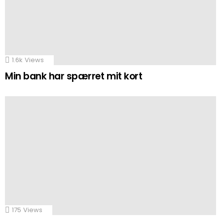
1.6k
Views
Min bank har spærret mit kort
175
Views