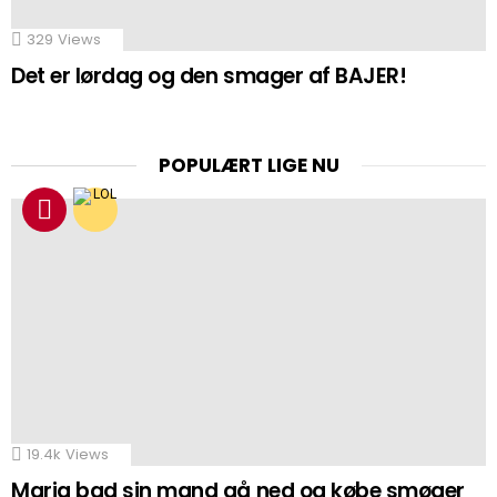
329
Views
Det er lørdag og den smager af BAJER!
POPULÆRT LIGE NU
19.4k
Views
Maria bad sin mand gå ned og købe smøger