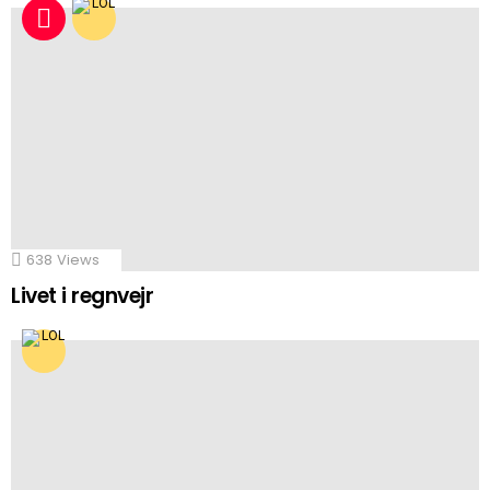
638
Views
Livet i regnvejr