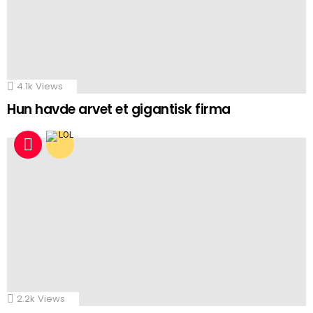
4.1k
Views
Hun havde arvet et gigantisk firma
2.2k
Views