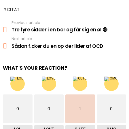
CITAT
Previous article
See
more
Tre fyre sidder i en bar og får sig en øl 😁
Next article
Sådan f.cker du en op der lider af OCD
WHAT'S YOUR REACTION?
0
0
1
0