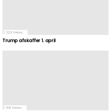
223
Views
Trump afskaffer 1. april
109
Views