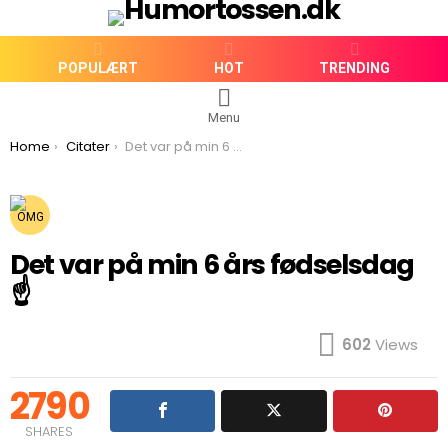
POPULÆRT
HOT
TRENDING
Menu
You are here:
Home
Citater
Det var på min 6 års fødselsdag ☝️
Det var på min 6 års fødselsdag
☝️
602
Views
2790
SHARES