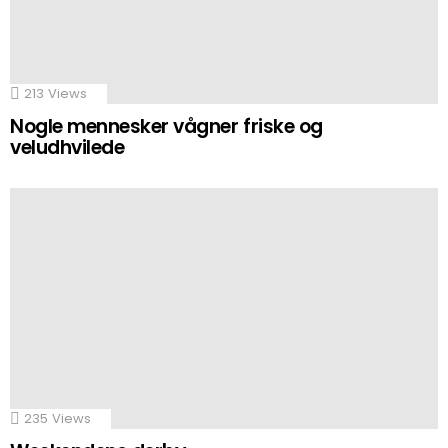
213
Views
Nogle mennesker vågner friske og
veludhvilede
235
Views