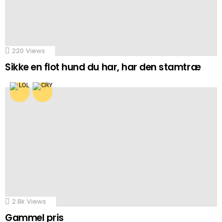
220
Views
Sikke en flot hund du har, har den stamtræ
2.8k
Views
Gammel pris